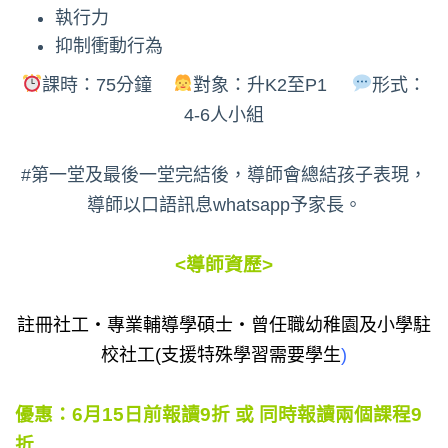
執行力
抑制衝動行為
課時：75分鐘
對象：升K2至P1
形式：
4-6人小組
#第一堂及最後一堂完結後，導師會總結孩子表現，
導師以口語訊息whatsapp予家長。
<導師資歷>
註冊社工‧專業輔導學碩士‧曾任職幼稚園及小學駐
校社工(支援特殊學習需要學生
)
優惠：6月15日前報讀9折 或 同時報讀兩個課程9
折