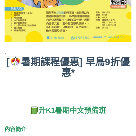
.
[
暑期課程優惠] 早鳥9折優
惠*
升K1暑期中文預備班
內容簡介