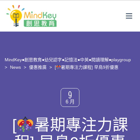
MindKey●創思教育●幼兒認字●記憶法●中英●閱讀理解●playgroup
>
News
>
優惠推廣
>
[
暑期專注力課程] 早鳥9折優惠
9
6 月
[
暑期專注力課