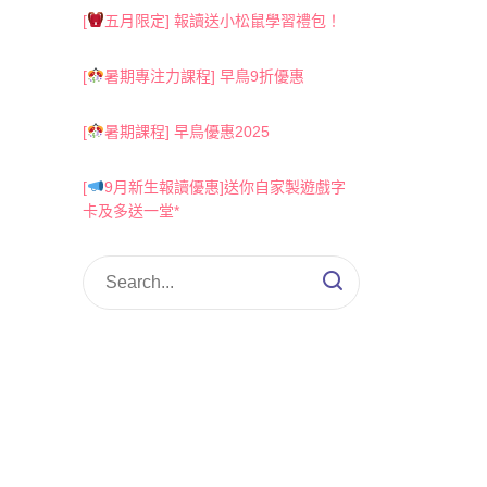
[
五月限定] 報讀送小松鼠學習禮包！
[
暑期專注力課程] 早鳥9折優惠
[
暑期課程] 早鳥優惠2025
[
9月新生報讀優惠]送你自家製遊戲字
卡及多送一堂*