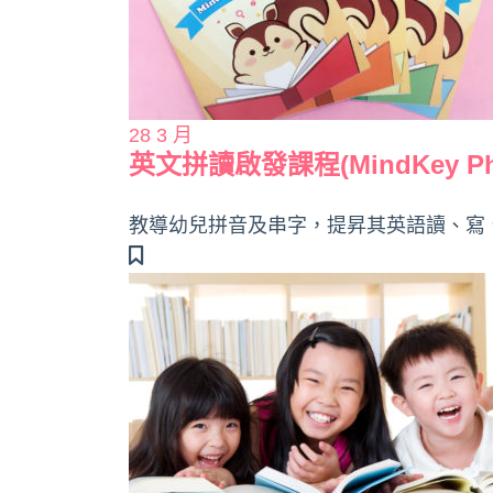
28
3 月
英文拼讀啟發課程(MindKey Pho
教導幼兒拼音及串字，提昇其英語讀、寫