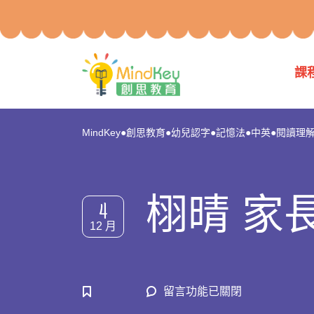
課
MindKey●創思教育●幼兒認字●記憶法●中英●閱讀理解●p
栩晴 家長
4
12 月
在
留言功能已關閉
〈栩