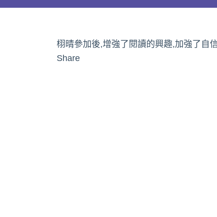
晴
家
長
栩晴參加後,增強了閱讀的興趣,加強了自
(K2
Share
學
習
時
間:5
個
月)〉
中