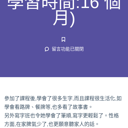
學習時間:16 個
月)
在
留言功能已關閉
〈卓
炘
家
長
(K3
學
參加了課程後,學會了很多生字,而且課程很生活化,如
習
學會看路牌、餐牌等,也多看了故事書。
時
另外寫字班也令她學會了筆順,寫字更輕鬆了。性格
間:16
方面,在家脾氣少了,也更願意聽家人的話。