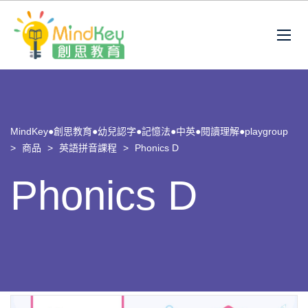
MindKey●創思教育●幼兒認字●記憶法●中英●閱讀理解●playgroup
>
商品
>
英語拼音課程
>
Phonics D
Phonics D