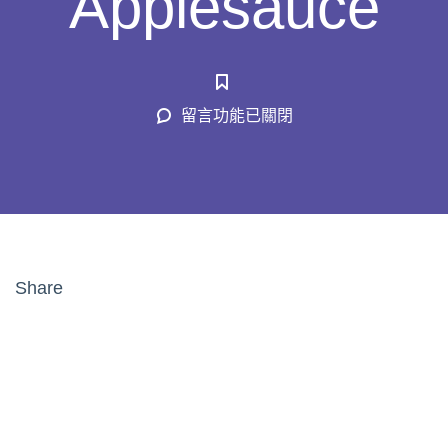
Applesauce
在
留言功能已關閉
〈Cinnamon
Applesauce〉
中
Share