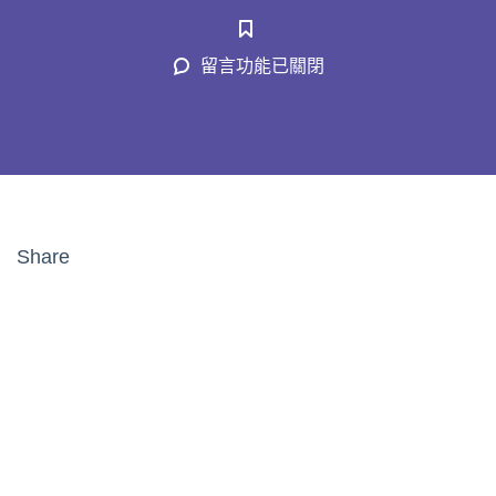
在
留言功能已關閉
〈Carrot
Sticks〉
中
Share