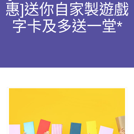
惠]送你自家製遊戲
字卡及多送一堂*